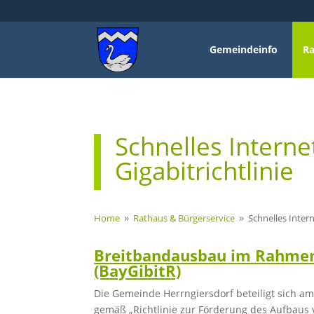
Gemeindeinfo
Ra
Schnelles Interne
Gigabitrichtlinie
Home
Rathaus & Bürgerservice
Schnelles Intern
9
9
Breitbandausbau im Rahmen 
(BayGibitR)
Die Gemeinde Herrngiersdorf beteiligt sich a
gemäß „Richtlinie zur Förderung des Aufbaus 