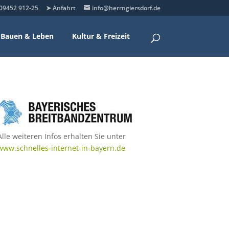
09452 912-25
➤ Anfahrt
info@herrngiersdorf.de
Bauen & Leben
Kultur & Freizeit
Alle weiteren Infos erhalten Sie unter
www.schnelles-internet-in-bayern.de