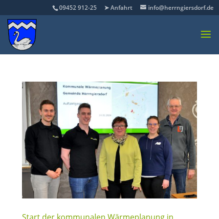
09452 912-25
➤ Anfahrt
info@herrngiersdorf.de
Start der kommunalen Wärmeplanung in