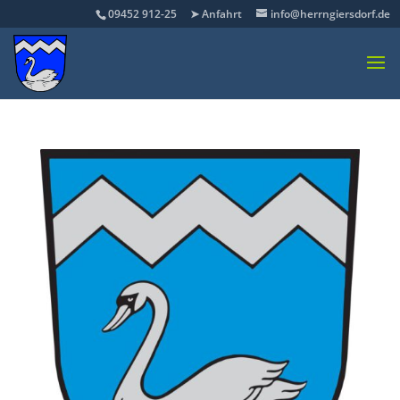
09452 912-25
➤ Anfahrt
info@herrngiersdorf.de