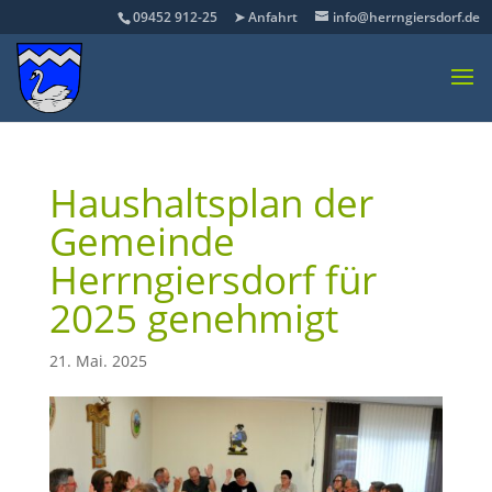
09452 912-25
➤ Anfahrt
info@herrngiersdorf.de
Haushaltsplan der
Gemeinde
Herrngiersdorf für
2025 genehmigt
21. Mai. 2025